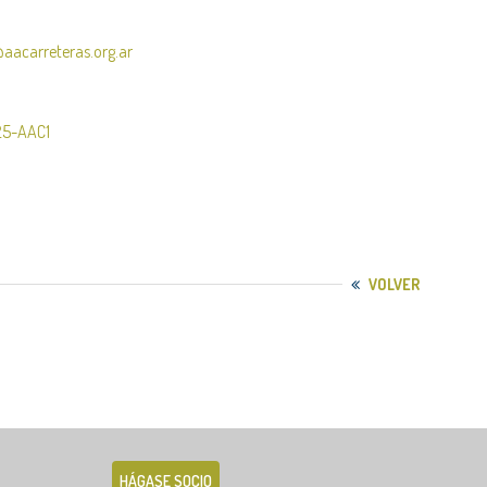
@aacarreteras.org.ar
25-AAC1
VOLVER
HÁGASE SOCIO