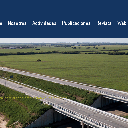
e
Nosotros
Actividades
Publicaciones
Revista
Webi
caliente: diseño, producción y puesta en obra”