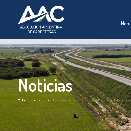
Hom
Noticias
Inicio
Noticia
Nueva Fecha curso online “Mezclas asfálticas en 