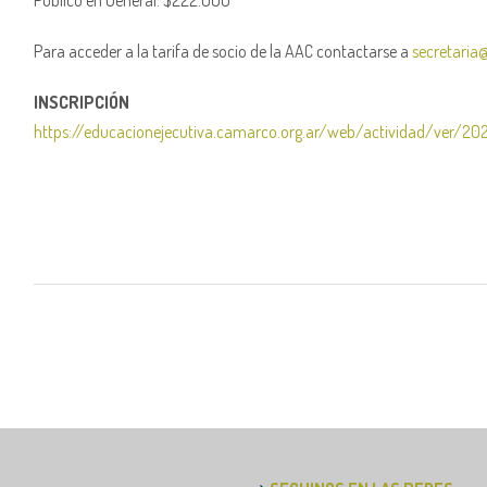
Público en General: $222.000
Para acceder a la tarifa de socio de la AAC contactarse a
secretaria
INSCRIPCIÓN
https://educacionejecutiva.camarco.org.ar/web/actividad/ver/20