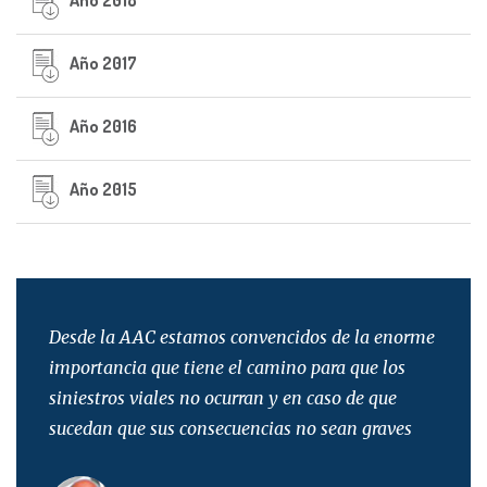
Año 2018
Año 2017
Año 2016
Año 2015
enorme
Desde la AAC estamos convencidos de la enorme
Desde
los
importancia que tiene el camino para que los
import
e
siniestros viales no ocurran y en caso de que
sinies
ves
sucedan que sus consecuencias no sean graves
suced